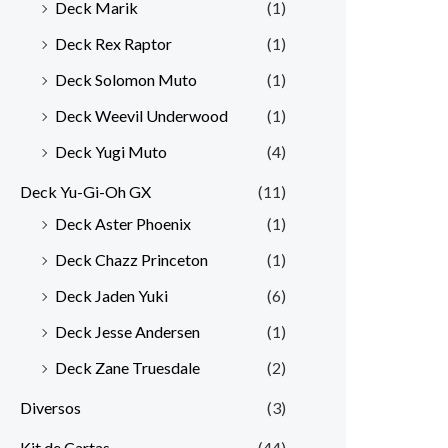
Deck Marik
(1)
Deck Rex Raptor
(1)
Deck Solomon Muto
(1)
Deck Weevil Underwood
(1)
Deck Yugi Muto
(4)
Deck Yu-Gi-Oh GX
(11)
Deck Aster Phoenix
(1)
Deck Chazz Princeton
(1)
Deck Jaden Yuki
(6)
Deck Jesse Andersen
(1)
Deck Zane Truesdale
(2)
Diversos
(3)
Kit de Cartas
(44)