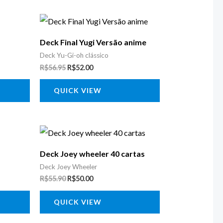
O
O
preço
preço
original
atual
Deck Final Yugi Versão anime
era:
é:
R$56.95.
R$52.00.
Deck Yu-Gi-oh clássico
R$
56.95
R$
52.00
QUICK VIEW
O
O
preço
preço
original
atual
Deck Joey wheeler 40 cartas
era:
é:
R$55.90.
R$50.00.
Deck Joey Wheeler
R$
55.90
R$
50.00
QUICK VIEW