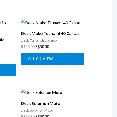
O
O
preço
preço
original
atual
Deck Mako Tsunami 40 Cartas
era:
é:
são
R$55.00.
R$50.00.
Deck Yu-Gi-oh clássico
R$
55.00
R$
50.00
QUICK VIEW
O
O
preço
preço
original
atual
Deck Solomon Muto
era:
é:
R$55.90.
R$50.00.
Deck Solomon Muto
R$
55.90
R$
50.00