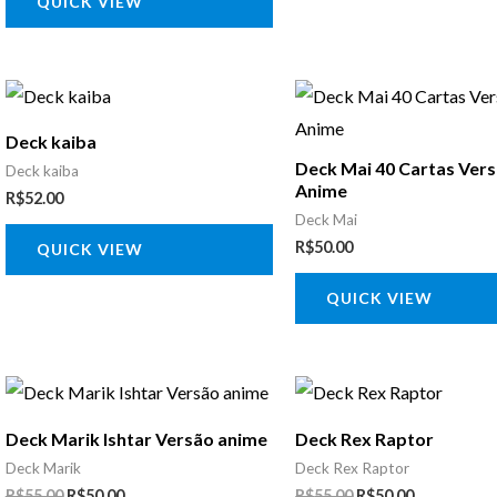
QUICK VIEW
Deck kaiba
Deck Mai 40 Cartas Ver
Deck kaiba
Anime
R$
52.00
Deck Mai
R$
50.00
QUICK VIEW
QUICK VIEW
O
O
O
O
preço
preço
preço
preço
original
atual
original
atual
Deck Marik Ishtar Versão anime
Deck Rex Raptor
era:
é:
era:
é:
R$55.00.
R$50.00.
R$55.00.
R$50.00.
Deck Marik
Deck Rex Raptor
R$
55.00
R$
50.00
R$
55.00
R$
50.00