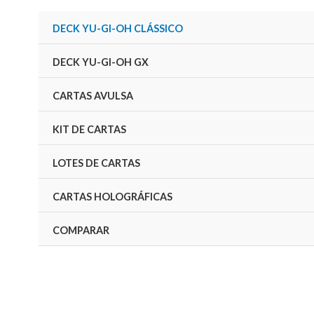
Ir
P
P
DECK YU-GI-OH CLÁSSICO
para
r
r
o
e
e
DECK YU-GI-OH GX
conteúdo
ç
ç
CARTAS AVULSA
o
o
m
m
KIT DE CARTAS
í
á
LOTES DE CARTAS
n
x
i
i
CARTAS HOLOGRÁFICAS
m
m
COMPARAR
o
o