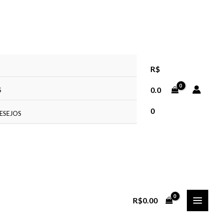
R$
0.0
S
0
DESEJOS
MAI
R$
0.00
MEN