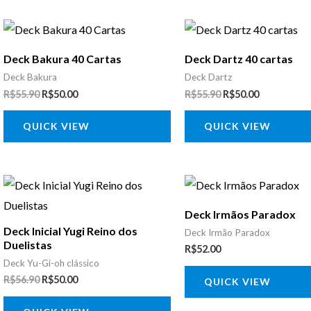
O
O
O
O
preço
preço
preço
preço
original
atual
original
atual
Deck Bakura 40 Cartas
Deck Dartz 40 cartas
era:
é:
era:
é:
R$55.90.
R$50.00.
R$55.90.
R$50.00.
Deck Bakura
Deck Dartz
R$
55.90
R$
50.00
R$
55.90
R$
50.00
QUICK VIEW
QUICK VIEW
O
O
preço
preço
original
atual
Deck Irmãos Paradox
era:
é:
Deck Inicial Yugi Reino dos
R$56.90.
R$50.00.
Deck Irmão Paradox
Duelistas
R$
52.00
Deck Yu-Gi-oh clássico
R$
56.90
R$
50.00
QUICK VIEW