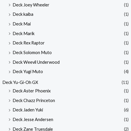
Deck Joey Wheeler
(1)
Deck kaiba
(1)
Deck Mai
(1)
Deck Marik
(1)
Deck Rex Raptor
(1)
Deck Solomon Muto
(1)
Deck Weevil Underwood
(1)
Deck Yugi Muto
(4)
Deck Yu-Gi-Oh GX
(11)
Deck Aster Phoenix
(1)
Deck Chazz Princeton
(1)
Deck Jaden Yuki
(6)
Deck Jesse Andersen
(1)
Deck Zane Truesdale
(2)