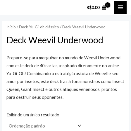
Ir
MAI
P
P
R$
0.00
para
r
r
ME
o
e
e
Início
/
Deck Yu-Gi-oh clássico
/ Deck Weevil Underwood
conteúdo
ç
ç
Deck Weevil Underwood
o
o
m
m
í
á
Prepare-se para mergulhar no mundo de Weevil Underwood
com este deck de 40 cartas, inspirado diretamente no anime
n
x
Yu-Gi-Oh! Combinando a estratégia astuta de Weevil e seu
i
i
amor por insetos, este deck traz à tona monstros como Insect
m
m
Queen, Giant Insect e outros ataques venenosos, prontos
o
o
para destruir seus oponentes.
Exibindo um único resultado