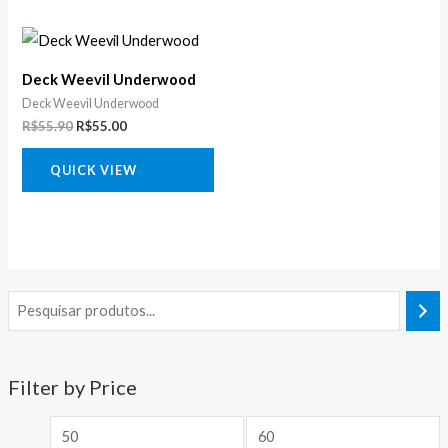
O
O
preço
preço
original
atual
Deck Weevil Underwood
era:
é:
R$55.90.
R$55.00.
Deck Weevil Underwood
R$
55.90
R$
55.00
QUICK VIEW
Filter by Price