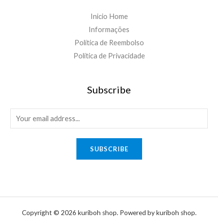
Inicio Home
Informações
Política de Reembolso
Política de Privacidade
Subscribe
E
m
a
SUBSCRIBE
i
l
*
Copyright © 2026 kuriboh shop. Powered by kuriboh shop.