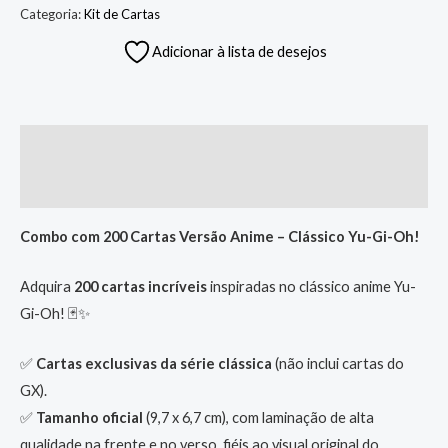
Categoria:
Kit de Cartas
Adicionar à lista de desejos
Descrição
Informação adicional
Combo com 200 Cartas Versão Anime – Clássico Yu-Gi-Oh!
Adquira
200 cartas incríveis
inspiradas no clássico anime Yu-
Gi-Oh! 🃏✨
✅
Cartas exclusivas da série clássica
(não inclui cartas do
GX).
✅
Tamanho oficial
(9,7 x 6,7 cm), com laminação de alta
qualidade na frente e no verso, fiéis ao visual original do