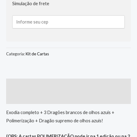
Simulação de frete
Categoria:
Kit de Cartas
Descrição
Informação adicional
Exodia completo + 3 Dragões brancos de olhos azuis +
Polimerização + Dragão supremo de olhos azuis!
(OBS: A cartas POLIMERIZAÇÃO pode ir na 1 edição ou na 2