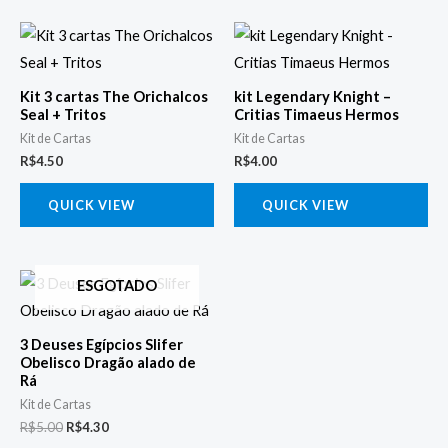
Kit 3 cartas The Orichalcos
kit Legendary Knight –
Seal + Tritos
Critias Timaeus Hermos
Kit de Cartas
Kit de Cartas
R$
4.50
R$
4.00
QUICK VIEW
QUICK VIEW
O
O
ESGOTADO
preço
preço
original
atual
era:
é:
3 Deuses Egípcios Slifer
R$5.00.
R$4.30.
Obelisco Dragão alado de
Rá
Kit de Cartas
R$
5.00
R$
4.30