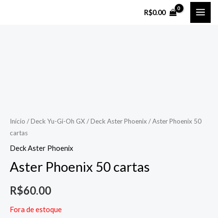
Ir
MAI
R$
0.00
para
ME
o
conteúdo
Início
/
Deck Yu-Gi-Oh GX
/
Deck Aster Phoenix
/ Aster Phoenix 50
cartas
Deck Aster Phoenix
Aster Phoenix 50 cartas
R$
60.00
Fora de estoque