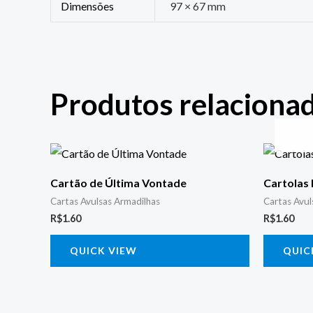
Dimensões
97 × 67 mm
Produtos relaciona
Cartão de Última Vontade
Cartolas
Cartas Avulsas Armadilhas
Cartas Avul
R$
1.60
R$
1.60
QUICK VIEW
QUIC