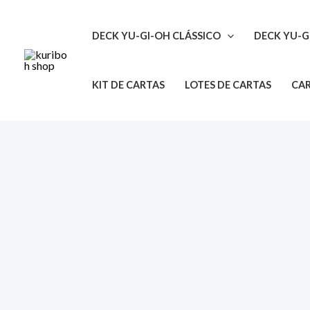
Ir
para
DECK YU-GI-OH CLÁSSICO
DECK YU-G
o
conteúdo
KIT DE CARTAS
LOTES DE CARTAS
CAR