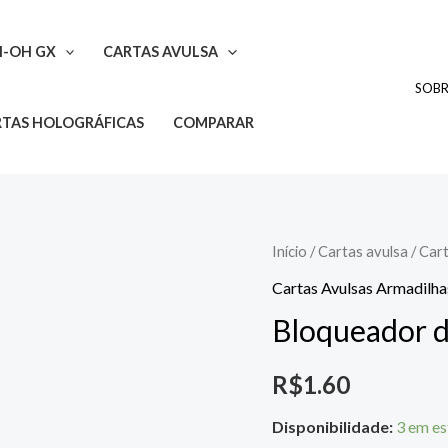
I-OH GX
CARTAS AVULSA
SOB
TAS HOLOGRÁFICAS
COMPARAR
Bloqueador
Início
/
Cartas avulsa
/
Cart
de
Cartas Avulsas Armadilha
Armadilhas
Bloqueador d
quantidade
R$
1.60
Disponibilidade:
3 em e