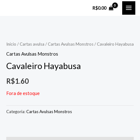
Ir
MAI
R$
0.00
para
ME
o
conteúdo
Início
/
Cartas avulsa
/
Cartas Avulsas Monstros
/ Cavaleiro Hayabusa
Cartas Avulsas Monstros
Cavaleiro Hayabusa
R$
1.60
Fora de estoque
Categoria:
Cartas Avulsas Monstros