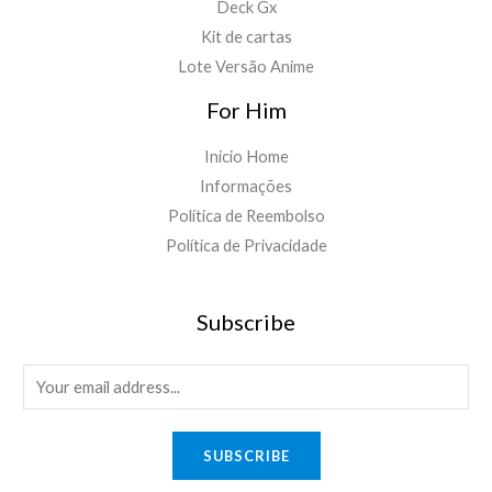
Deck Gx
Kit de cartas
Lote Versão Anime
For Him
Inicio Home
Informações
Política de Reembolso
Política de Privacidade
Subscribe
E
m
a
SUBSCRIBE
i