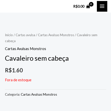
Ir
MAI
R$
0.00
para
ME
o
conteúdo
Início
/
Cartas avulsa
/
Cartas Avulsas Monstros
/ Cavaleiro sem
cabeça
Cartas Avulsas Monstros
Cavaleiro sem cabeça
R$
1.60
Fora de estoque
Categoria:
Cartas Avulsas Monstros