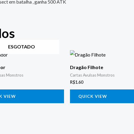
Insect em batalha , ganha 500 ATK
dos
ESGOTADO
dor
Dragão Filhote
lsas Monstros
Cartas Avulsas Monstros
R$
1.60
K VIEW
QUICK VIEW