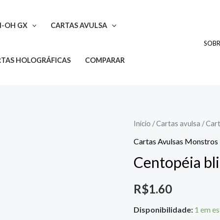
I-OH GX
CARTAS AVULSA
SOB
TAS HOLOGRÁFICAS
COMPARAR
Centopéia
Início
/
Cartas avulsa
/
Car
blindada
Cartas Avulsas Monstros
quantidade
Centopéia bl
R$
1.60
Disponibilidade:
1 em e