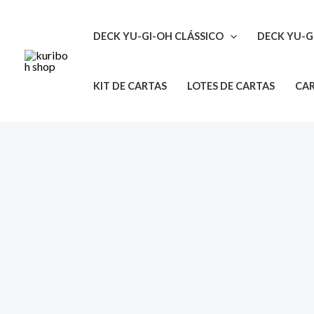
Ir
para
DECK YU-GI-OH CLÁSSICO
DECK YU-G
o
conteúdo
KIT DE CARTAS
LOTES DE CARTAS
CAR