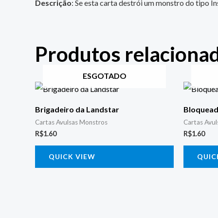
Descrição
: Se esta carta destrói um monstro do tipo 
Produtos relaciona
ESGOTADO
Brigadeiro da Landstar
Bloquea
Cartas Avulsas Monstros
Cartas Avu
R$
1.60
R$
1.60
QUICK VIEW
QUIC