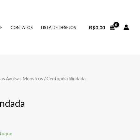
R$
0.00
RE
CONTATOS
LISTA DE DESEJOS
tas Avulsas Monstros
/ Centopéia blindada
indada
stoque