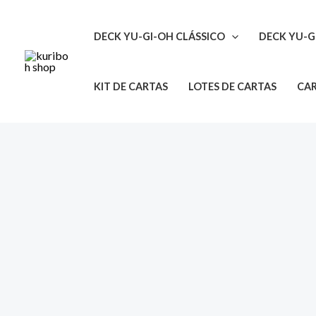
Ir
para
DECK YU-GI-OH CLÁSSICO
DECK YU-G
o
conteúdo
KIT DE CARTAS
LOTES DE CARTAS
CAR