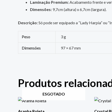
Laminação Premium:
Acabamento frente e vers
Dimensões:
9,7cm (altura) x 6,7cm (largura).
Descrição:
Só pode ser equipado a “Lady Harpia” ou “I
Peso
3 g
Dimensões
97 × 67 mm
Produtos relaciona
ESGOTADO
Aranha Roleta
Crystal B