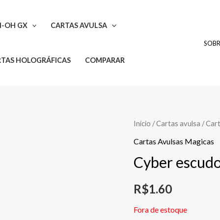
I-OH GX
CARTAS AVULSA
SOB
TAS HOLOGRÁFICAS
COMPARAR
Início
/
Cartas avulsa
/
Cart
Cartas Avulsas Magicas
Cyber escud
R$
1.60
Fora de estoque