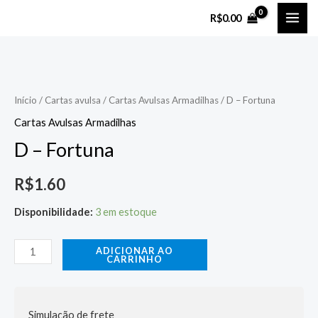
Ir
MAI
R$
0.00
para
ME
o
D
conteúdo
-
Fortuna
Início
/
Cartas avulsa
/
Cartas Avulsas Armadilhas
/ D – Fortuna
quantidade
Cartas Avulsas Armadilhas
D – Fortuna
R$
1.60
Disponibilidade:
3 em estoque
ADICIONAR AO
CARRINHO
Simulação de frete