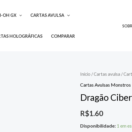
I-OH GX
CARTAS AVULSA
SOB
TAS HOLOGRÁFICAS
COMPARAR
Dragão
Início
/
Cartas avulsa
/
Car
Cibernético
Cartas Avulsas Monstros
quantidade
Dragão Ciber
R$
1.60
Disponibilidade:
1 em e