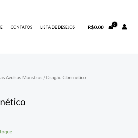
R$
0.00
RE
CONTATOS
LISTA DE DESEJOS
tas Avulsas Monstros
/ Dragão Cibernético
nético
stoque