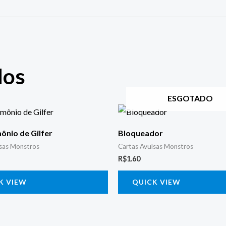
dos
ESGOTADO
ônio de Gilfer
Bloqueador
lsas Monstros
Cartas Avulsas Monstros
R$
1.60
K VIEW
QUICK VIEW