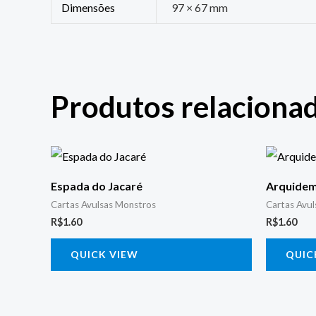
Dimensões
97 × 67 mm
Produtos relaciona
Espada do Jacaré
Arquidem
Cartas Avulsas Monstros
Cartas Avu
R$
1.60
R$
1.60
QUICK VIEW
QUIC