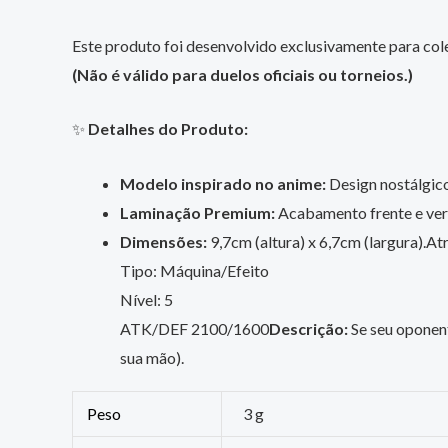
Este produto foi desenvolvido exclusivamente para cole
(Não é válido para duelos oficiais ou torneios.)
✨
Detalhes do Produto:
Modelo inspirado no anime:
Design nostálgico,
Laminação Premium:
Acabamento frente e vers
Dimensões:
9,7cm (altura) x 6,7cm (largura).At
Tipo: Máquina/Efeito
Nível: 5
ATK/DEF 2100/1600
Descrição:
Se seu oponent
sua mão).
Peso
3 g