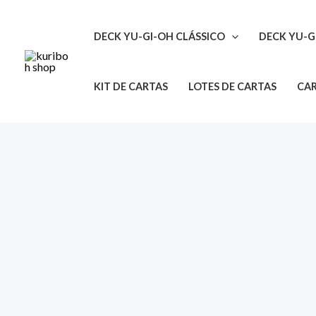
Ir
para
DECK YU-GI-OH CLÁSSICO
DECK YU-G
o
conteúdo
KIT DE CARTAS
LOTES DE CARTAS
CAR