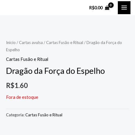
Ir
MAI
R$
0.00
para
ME
o
conteúdo
Início
/
Cartas avulsa
/
Cartas Fusão e Ritual
/ Dragão da Força do
Espelho
Cartas Fusão e Ritual
Dragão da Força do Espelho
R$
1.60
Fora de estoque
Categoria:
Cartas Fusão e Ritual