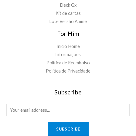
Deck Gx
Kit de cartas
Lote Versão Anime
For Him
Inicio Home
Informações
Política de Reembolso
Política de Privacidade
Subscribe
E
m
a
SUBSCRIBE
i