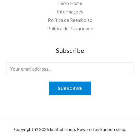
Inicio Home
Informações
Política de Reembolso
Política de Privacidade
Subscribe
E
m
a
SUBSCRIBE
i
l
*
Copyright © 2026 kuriboh shop. Powered by kuriboh shop.