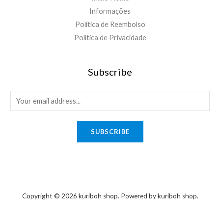
Informações
Política de Reembolso
Política de Privacidade
Subscribe
E
m
a
SUBSCRIBE
i
l
*
Copyright © 2026 kuriboh shop. Powered by kuriboh shop.