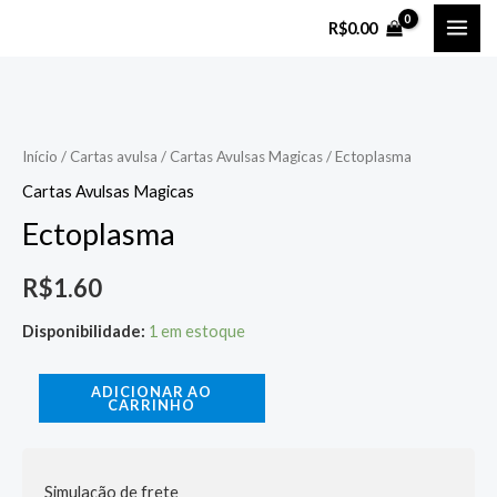
Ir
MAI
R$
0.00
para
ME
o
Ectoplasma
conteúdo
quantidade
Início
/
Cartas avulsa
/
Cartas Avulsas Magicas
/ Ectoplasma
Cartas Avulsas Magicas
Ectoplasma
R$
1.60
Disponibilidade:
1 em estoque
ADICIONAR AO
CARRINHO
Simulação de frete