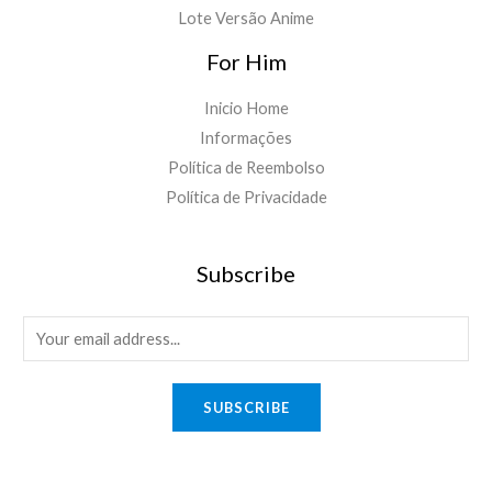
Lote Versão Anime
For Him
Inicio Home
Informações
Política de Reembolso
Política de Privacidade
Subscribe
E
m
a
SUBSCRIBE
i
l
*