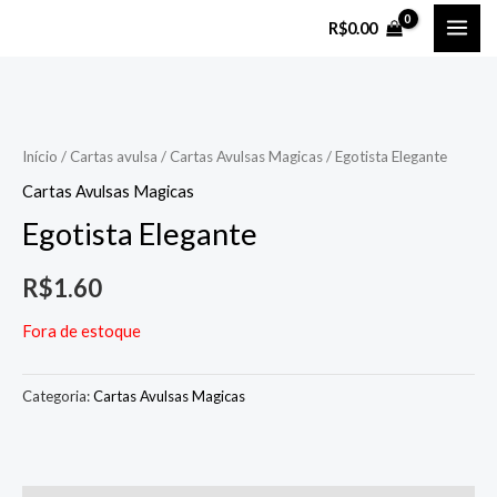
Ir
MAI
R$
0.00
para
ME
o
conteúdo
Início
/
Cartas avulsa
/
Cartas Avulsas Magicas
/ Egotista Elegante
Cartas Avulsas Magicas
Egotista Elegante
R$
1.60
Fora de estoque
Categoria:
Cartas Avulsas Magicas