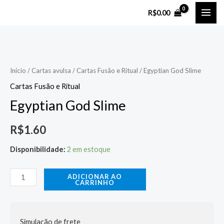
Ir
MAI
R$
0.00
para
ME
o
Egyptian
conteúdo
God
Slime
Início
/
Cartas avulsa
/
Cartas Fusão e Ritual
/ Egyptian God Slime
quantidade
Cartas Fusão e Ritual
Egyptian God Slime
R$
1.60
Disponibilidade:
2 em estoque
ADICIONAR AO
CARRINHO
Simulação de frete