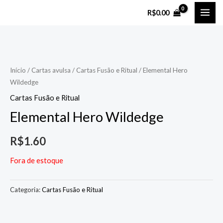
Ir
MAI
R$
0.00
para
ME
o
conteúdo
Início
/
Cartas avulsa
/
Cartas Fusão e Ritual
/ Elemental Hero
Wildedge
Cartas Fusão e Ritual
Elemental Hero Wildedge
R$
1.60
Fora de estoque
Categoria:
Cartas Fusão e Ritual