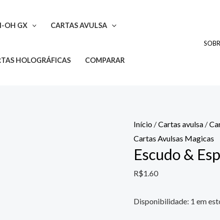
Escudo
&
I-OH GX
CARTAS AVULSA
Espada
SOB
quantidade
TAS HOLOGRÁFICAS
COMPARAR
Início
/
Cartas avulsa
/
Ca
Cartas Avulsas Magicas
Escudo & Es
R$
1.60
Disponibilidade:
1 em es