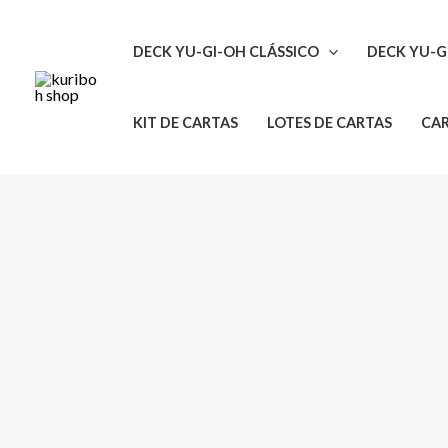
Ir
para
DECK YU-GI-OH CLÁSSICO
DECK YU-G
o
conteúdo
KIT DE CARTAS
LOTES DE CARTAS
CAR