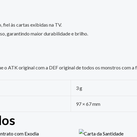
 fiel às cartas exibidas na TV.
o, garantindo maior durabilidade e brilho.
que o ATK original com a DEF original de todos os monstros com a
3 g
97 × 67 mm
dos