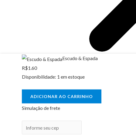
Escudo
Escudo & Espada
&
R$
1.60
Espada
Disponibilidade:
1 em estoque
quantidade
ADICIONAR AO CARRINHO
Simulação de frete