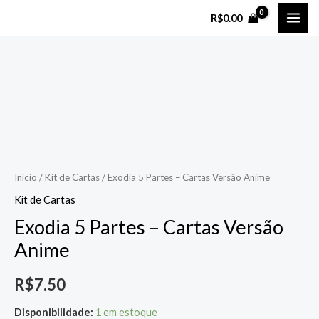
Ir
MAI
R$
0.00
para
ME
o
Exodia
conteúdo
5
Partes
-
Cartas
Versão
Anime
Início
/
Kit de Cartas
/ Exodia 5 Partes – Cartas Versão Anime
quantidade
Kit de Cartas
Exodia 5 Partes – Cartas Versão
Anime
R$
7.50
Disponibilidade:
1 em estoque