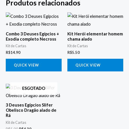
Produtos relacionados
Combo 3 Deuses Egípcios +
Kit Herói elementar homem
Exodia completo Necross
chama alado
Kit de Cartas
Kit de Cartas
R$
14.90
R$
5.50
QUICK VIEW
QUICK VIEW
O
O
ESGOTADO
preço
preço
original
atual
era:
é:
3 Deuses Egípcios Slifer
R$5.00.
R$4.30.
Obelisco Dragão alado de
Rá
Kit de Cartas
R$
5.00
R$
4.30