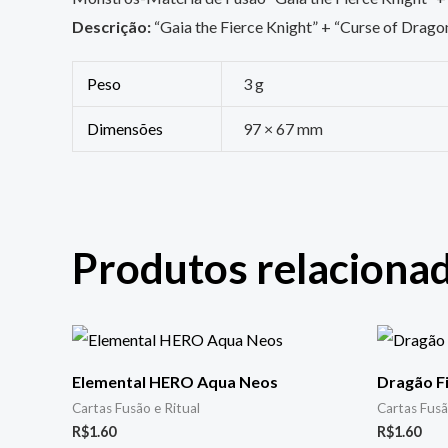
Descrição:
“Gaia the Fierce Knight” + “Curse of Drago
Peso
3 g
Dimensões
97 × 67 mm
Produtos relaciona
Elemental HERO Aqua Neos
Dragão Fi
Cartas Fusão e Ritual
Cartas Fusã
R$
1.60
R$
1.60