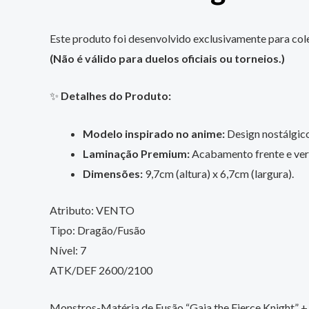
Este produto foi desenvolvido exclusivamente para cole
(Não é válido para duelos oficiais ou torneios.)
✨
Detalhes do Produto:
Modelo inspirado no anime:
Design nostálgico,
Laminação Premium:
Acabamento frente e vers
Dimensões:
9,7cm (altura) x 6,7cm (largura).
Atributo: VENTO
Tipo: Dragão/Fusão
Nível: 7
ATK/DEF 2600/2100
Monstros-Matéria de Fusão “Gaia the Fierce Knight” +