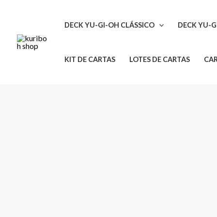
Ir
para
DECK YU-GI-OH CLÁSSICO
DECK YU-G
o
conteúdo
KIT DE CARTAS
LOTES DE CARTAS
CAR