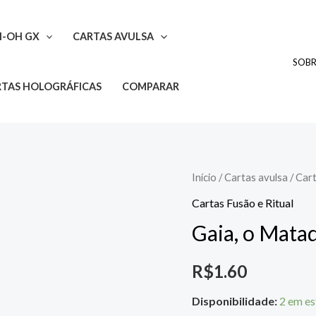
I-OH GX
CARTAS AVULSA
SOB
TAS HOLOGRÁFICAS
COMPARAR
Gaia,
Início
/
Cartas avulsa
/
Cart
o
Cartas Fusão e Ritual
Matador
Gaia, o Mata
de
Dragões
R$
1.60
quantidade
Disponibilidade:
2 em e