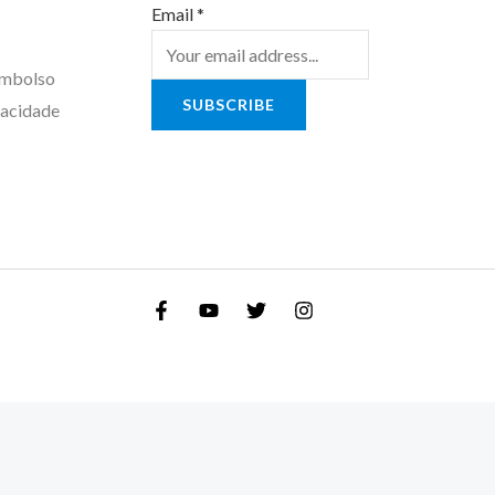
Email
*
embolso
SUBSCRIBE
vacidade