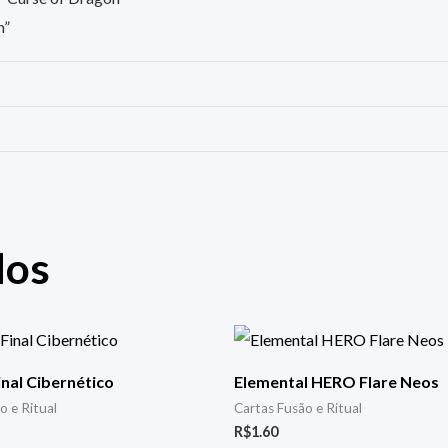
n”
dos
nal Cibernético
Elemental HERO Flare Neos
o e Ritual
Cartas Fusão e Ritual
R$
1.60