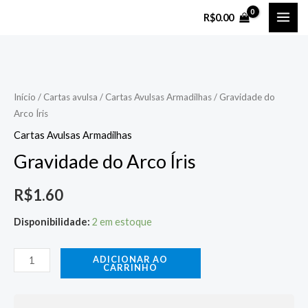
Ir
MAI
R$
0.00
para
ME
o
Gravidade
conteúdo
do
Arco
Início
/
Cartas avulsa
/
Cartas Avulsas Armadilhas
/ Gravidade do
Arco Íris
Íris
quantidade
Cartas Avulsas Armadilhas
Gravidade do Arco Íris
R$
1.60
Disponibilidade:
2 em estoque
ADICIONAR AO
CARRINHO