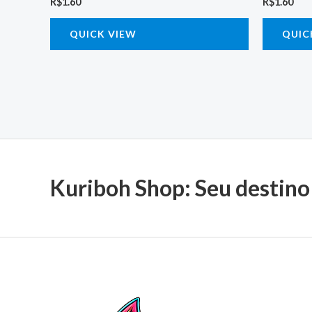
R$
1.60
R$
1.60
QUICK VIEW
QUIC
Kuriboh Shop: Seu destino