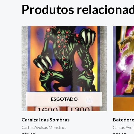
Produtos relaciona
ESGOTADO
Carniçal das Sombras
Batedor
Cartas Avulsas Monstros
Cartas Avu