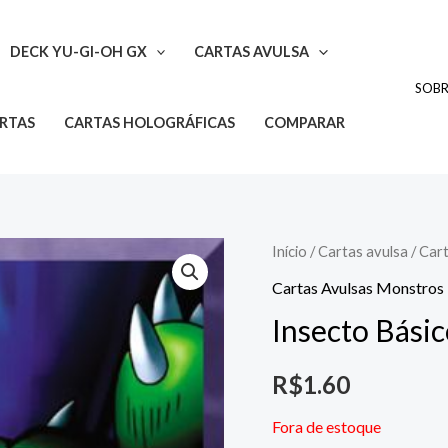
DECK YU-GI-OH GX
CARTAS AVULSA
SOB
ARTAS
CARTAS HOLOGRÁFICAS
COMPARAR
Início
/
Cartas avulsa
/
Car
Cartas Avulsas Monstros
Insecto Bási
R$
1.60
Fora de estoque