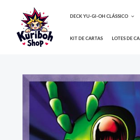
Ir
para
DECK YU-GI-OH CLÁSSICO
o
conteúdo
KIT DE CARTAS
LOTES DE C