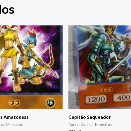
dos
es Amazoness
Capitão Saqueador
lsas Monstros
Cartas Avulsas Monstros