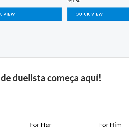
R$
1.60
K VIEW
QUICK VIEW
 de duelista começa aqui!
For Her
For Him