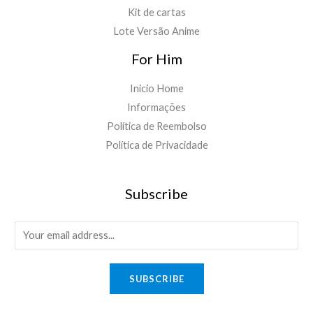
Kit de cartas
Lote Versão Anime
For Him
Inicio Home
Informações
Política de Reembolso
Política de Privacidade
Subscribe
E
m
a
SUBSCRIBE
i
l