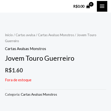
Ir
MAI
R$
0.00
para
ME
o
conteúdo
Início
/
Cartas avulsa
/
Cartas Avulsas Monstros
/ Jovem Touro
Guerreiro
Cartas Avulsas Monstros
Jovem Touro Guerreiro
R$
1.60
Fora de estoque
Categoria:
Cartas Avulsas Monstros