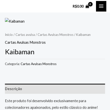
Ir
MAI
R$
0.00
para
ME
o
conteúdo
Início
/
Cartas avulsa
/
Cartas Avulsas Monstros
/ Kaibaman
Cartas Avulsas Monstros
Kaibaman
Categoria:
Cartas Avulsas Monstros
Descrição
Este produto foi desenvolvido exclusivamente para
colecionadores apaixonados, pelo estilo clássico do anime!