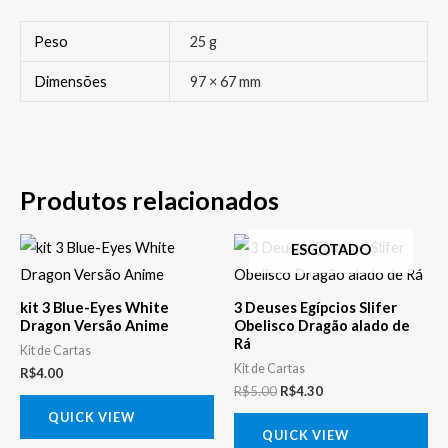
Peso
25 g
Dimensões
97 × 67 mm
Produtos relacionados
O
O
ESGOTADO
preço
preço
original
atual
era:
é:
kit 3 Blue-Eyes White
3 Deuses Egípcios Slifer
R$5.00.
R$4.30.
Dragon Versão Anime
Obelisco Dragão alado de
Rá
Kit de Cartas
Kit de Cartas
R$
4.00
R$
5.00
R$
4.30
QUICK VIEW
QUICK VIEW