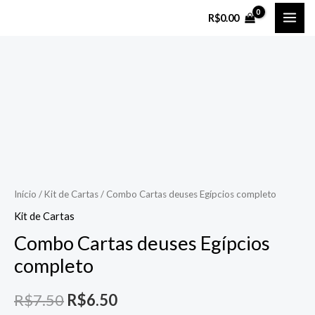
Ir
MAI
R$
0.00
para
ME
o
Combo
O
O
conteúdo
Cartas
preço
preço
deuses
Egípcios
original
atual
completo
era:
é:
quantidade
R$7.50.
R$6.50.
Início
/
Kit de Cartas
/ Combo Cartas deuses Egípcios completo
Kit de Cartas
Combo Cartas deuses Egípcios
completo
R$
7.50
R$
6.50