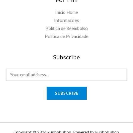
Inicio Home
Informações
Política de Reembolso
Política de Privacidade
Subscribe
E
m
a
SUBSCRIBE
i
l
*
Copyright © 2026 kuriboh shop. Powered by kuriboh shop.