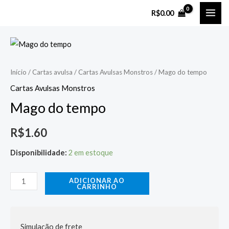
Ir
MAI
R$
0.00
para
ME
o
Mago
conteúdo
do
tempo
Início
/
Cartas avulsa
/
Cartas Avulsas Monstros
/ Mago do tempo
quantidade
Cartas Avulsas Monstros
Mago do tempo
R$
1.60
Disponibilidade:
2 em estoque
ADICIONAR AO
CARRINHO
Simulação de frete