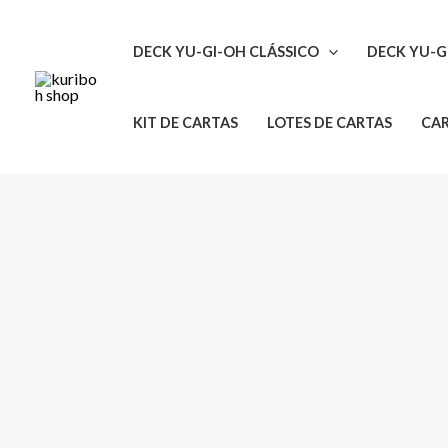
Ir
para
DECK YU-GI-OH CLÁSSICO
DECK YU-G
o
conteúdo
KIT DE CARTAS
LOTES DE CARTAS
CAR