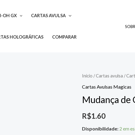
I-OH GX
CARTAS AVULSA
SOB
TAS HOLOGRÁFICAS
COMPARAR
Mudança
Início
/
Cartas avulsa
/
Cart
de
Cartas Avulsas Magicas
Opinião
Mudança de 
quantidade
R$
1.60
Disponibilidade:
2 em e