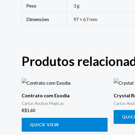
Peso
3 g
Dimensões
97 × 67 mm
Produtos relaciona
Contrato com Exodia
Crystal R
Cartas Avulsas Magicas
Cartas Avul
R$
1.60
QUIC
QUICK VIEW