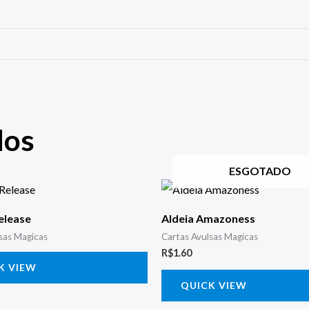
dos
ESGOTADO
elease
Aldeia Amazoness
sas Magicas
Cartas Avulsas Magicas
R$
1.60
K VIEW
QUICK VIEW