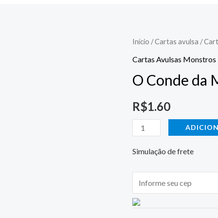
O
Início
/
Cartas avulsa
/
Car
Conde
Cartas Avulsas Monstros
da
O Conde da 
Morte
quantidade
R$
1.60
ADICIO
Simulação de frete