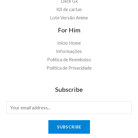
Deck Gx
Kit de cartas
Lote Versão Anime
For Him
Inicio Home
Informações
Política de Reembolso
Política de Privacidade
Subscribe
E
m
a
SUBSCRIBE
i