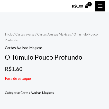
Ir
MAI
R$
0.00
para
ME
o
conteúdo
Início
/
Cartas avulsa
/
Cartas Avulsas Magicas
/ O Túmulo Pouco
Profundo
Cartas Avulsas Magicas
O Túmulo Pouco Profundo
R$
1.60
Fora de estoque
Categoria:
Cartas Avulsas Magicas