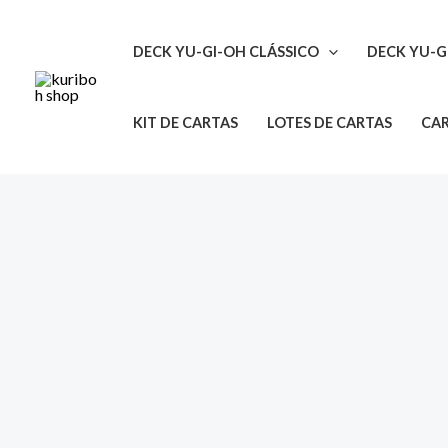
Ir
para
DECK YU-GI-OH CLÁSSICO
DECK YU-G
o
conteúdo
KIT DE CARTAS
LOTES DE CARTAS
CAR