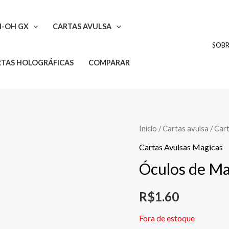
I-OH GX
CARTAS AVULSA
SOB
TAS HOLOGRÁFICAS
COMPARAR
Início
/
Cartas avulsa
/
Cart
Cartas Avulsas Magicas
Óculos de M
R$
1.60
Fora de estoque