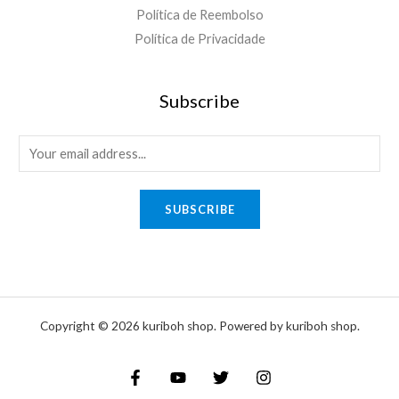
Política de Reembolso
Política de Privacidade
Subscribe
E
m
a
SUBSCRIBE
i
l
*
Copyright © 2026 kuriboh shop. Powered by kuriboh shop.