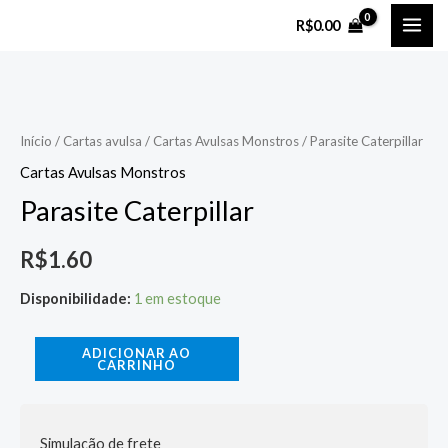
Ir
MAI
R$
0.00
para
ME
o
Parasite
conteúdo
Caterpillar
quantidade
Início
/
Cartas avulsa
/
Cartas Avulsas Monstros
/ Parasite Caterpillar
Cartas Avulsas Monstros
Parasite Caterpillar
R$
1.60
Disponibilidade:
1 em estoque
ADICIONAR AO
CARRINHO
Simulação de frete