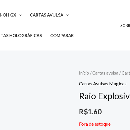
I-OH GX
CARTAS AVULSA
SOB
TAS HOLOGRÁFICAS
COMPARAR
Início
/
Cartas avulsa
/
Cart
Cartas Avulsas Magicas
Raio Explosi
R$
1.60
Fora de estoque