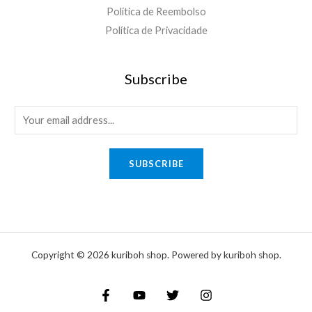
Política de Reembolso
Política de Privacidade
Subscribe
E
m
a
SUBSCRIBE
i
l
*
Copyright © 2026 kuriboh shop. Powered by kuriboh shop.