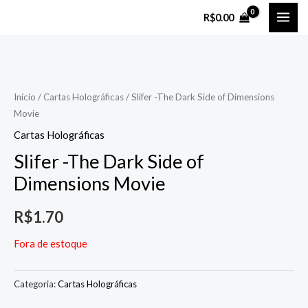
Ir
MAI
R$
0.00
para
ME
o
conteúdo
Início
/
Cartas Holográficas
/ Slifer -The Dark Side of Dimensions
Movie
Cartas Holográficas
Slifer -The Dark Side of
Dimensions Movie
R$
1.70
Fora de estoque
Categoria:
Cartas Holográficas