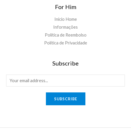
For Him
Inicio Home
Informações
Política de Reembolso
Política de Privacidade
Subscribe
E
m
a
SUBSCRIBE
i
l
*