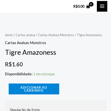
Ir
MAI
R$
0.00
para
ME
o
Tigre
conteúdo
Amazoness
quantidade
Início
/
Cartas avulsa
/
Cartas Avulsas Monstros
/ Tigre Amazoness
Cartas Avulsas Monstros
Tigre Amazoness
R$
1.60
Disponibilidade:
1 em estoque
ADICIONAR AO
CARRINHO
Simulação de frete