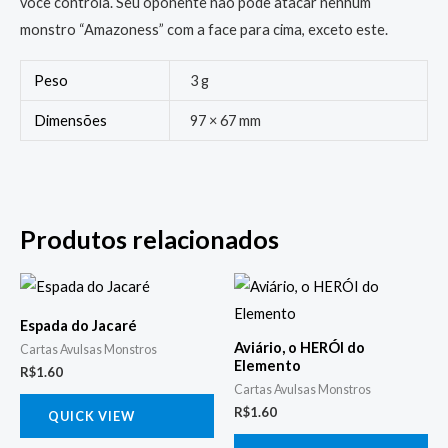
você controla. Seu oponente não pode atacar nenhum
monstro “Amazoness” com a face para cima, exceto este.
Peso
3 g
Dimensões
97 × 67 mm
Produtos relacionados
Espada do Jacaré
Aviário, o HERÓI do
Cartas Avulsas Monstros
Elemento
R$
1.60
Cartas Avulsas Monstros
R$
1.60
QUICK VIEW