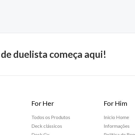
 de duelista começa aqui!
For Her
For Him
Todos os Produtos
Inicio Home
Deck clássicos
Informações
Deck Gx
Política de Re