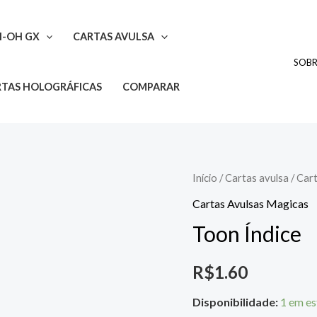
I-OH GX
CARTAS AVULSA
SOB
TAS HOLOGRÁFICAS
COMPARAR
Toon
Início
/
Cartas avulsa
/
Cart
Índice
Cartas Avulsas Magicas
quantidade
Toon Índice
R$
1.60
Disponibilidade:
1 em e