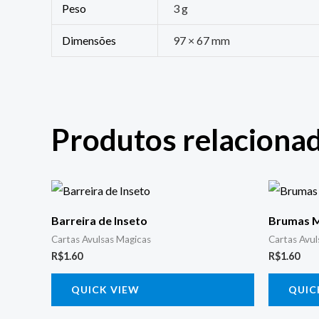
Peso
3 g
Dimensões
97 × 67 mm
Produtos relaciona
Barreira de Inseto
Brumas M
Cartas Avulsas Magicas
Cartas Avul
R$
1.60
R$
1.60
QUICK VIEW
QUIC