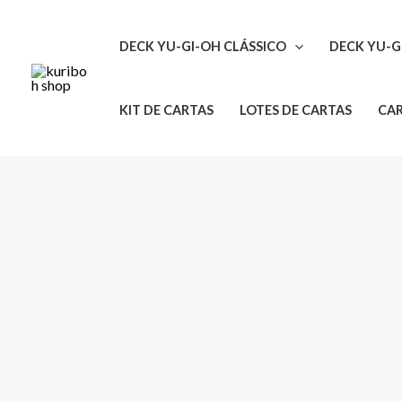
Ir
para
DECK YU-GI-OH CLÁSSICO
DECK YU-G
o
conteúdo
KIT DE CARTAS
LOTES DE CARTAS
CAR