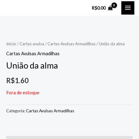
Ir
MAI
R$
0.00
para
ME
o
conteúdo
Início
/
Cartas avulsa
/
Cartas Avulsas Armadilhas
/ União da alma
Cartas Avulsas Armadilhas
União da alma
R$
1.60
Fora de estoque
Categoria:
Cartas Avulsas Armadilhas