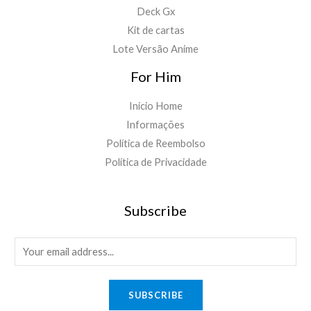
Deck Gx
Kit de cartas
Lote Versão Anime
For Him
Inicio Home
Informações
Política de Reembolso
Política de Privacidade
Subscribe
E
m
a
SUBSCRIBE
i