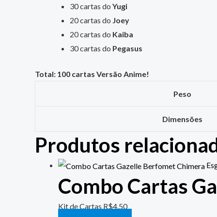
30 cartas do
Yugi
20 cartas do
Joey
20 cartas do
Kaiba
30 cartas do
Pegasus
Total: 100 cartas Versão Anime!
Peso
Dimensões
Produtos relaciona
Es
Combo Cartas Ga
Kit de Cartas
R$
4.50