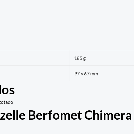
185 g
97 × 67 mm
dos
gotado
zelle Berfomet Chimera