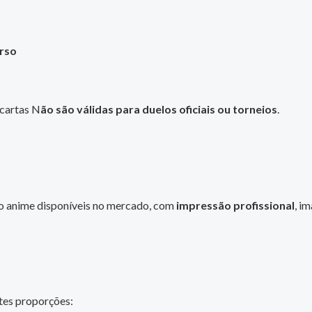
erso
 cartas N
ão são válidas para duelos oficiais ou torneios
.
o anime disponíveis no mercado, com
impressão profissional
, i
tes proporções: