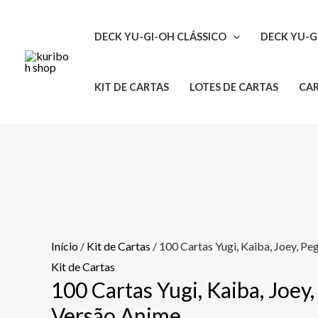
Ir
100
O
O
para
Cartas
preço
preço
DECK YU-GI-OH CLÁSSICO
DECK YU-G
o
Yugi,
original
atual
conteúdo
Kaiba,
era:
é:
KIT DE CARTAS
LOTES DE CARTAS
CAR
Joey,
R$150.00.
R$100.00.
Pegasus
Versão
Anime
quantidade
Início
/
Kit de Cartas
/ 100 Cartas Yugi, Kaiba, Joey, P
Kit de Cartas
100 Cartas Yugi, Kaiba, Joey
Versão Anime