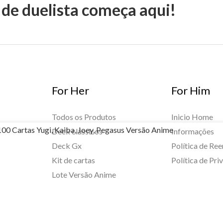
 de duelista começa aqui!
For Her
For Him
Todos os Produtos
Inicio Home
100 Cartas Yugi, Kaiba, Joey, Pegasus Versão Anime
Deck clássicos
Informações
Deck Gx
Política de Re
Kit de cartas
Política de Pri
Lote Versão Anime