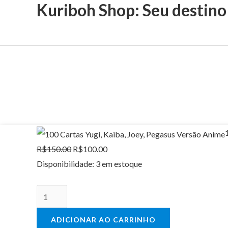
Kuriboh Shop: Seu destino
100
O
O
Cartas
preço
preço
R$
150.00
R$
100.00
Yugi,
original
atual
Disponibilidade:
3 em estoque
Kaiba,
era:
é:
Joey,
R$150.00.
R$100.00.
Pegasus
ADICIONAR AO CARRINHO
Versão