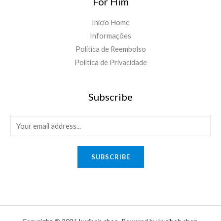
For Him
Inicio Home
Informações
Política de Reembolso
Política de Privacidade
Subscribe
E
m
a
SUBSCRIBE
i
l
*