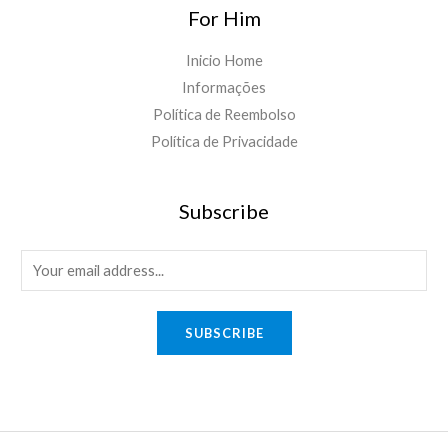
For Him
Inicio Home
Informações
Política de Reembolso
Política de Privacidade
Subscribe
E
m
a
SUBSCRIBE
i
l
*